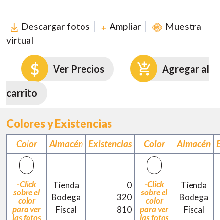
Descargar fotos
Ampliar
Muestra
virtual
Ver Precios
Agregar al
carrito
Colores y Existencias
Color
Almacén
Existencias
Color
Almacén
-Click
-Click
Tienda
0
Tienda
sobre el
sobre el
Bodega
320
Bodega
color
color
para ver
para ver
Fiscal
810
Fiscal
las fotos
las fotos