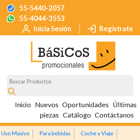
55-5440-2057
55-4044-3553
Inicia Sesión
Regístrate
Inicio
Nuevos
Oportunidades
Últimas
piezas
Catálogo
Contáctanos
Uso Masivo
Para bebidas
Coche y Viaje