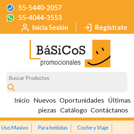
55-5440-2057
55-4044-3553
Inicia Sesión
Regístrate
Inicio
Nuevos
Oportunidades
Últimas
piezas
Catálogo
Contáctanos
Uso Masivo
Para bebidas
Coche y Viaje