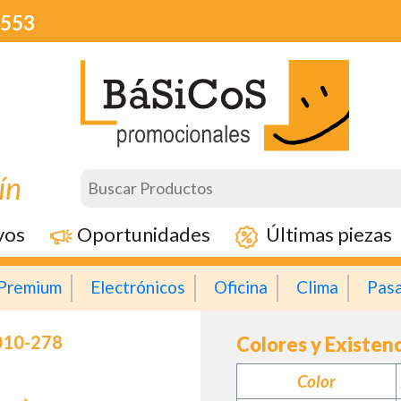
3553
ín
vos
Oportunidades
Últimas piezas
Premium
Electrónicos
Oficina
Clima
Pas
010-278
Colores y Existen
Color