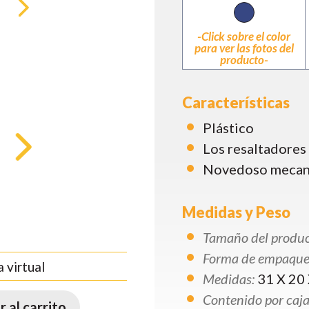
-Click sobre el color
para ver las fotos del
producto-
Características
Plástico
Los resaltadores
Novedoso mecani
Medidas y Peso
Tamaño del produc
Forma de empaque
 virtual
Medidas:
31 X 20 
Contenido por caja
 al carrito