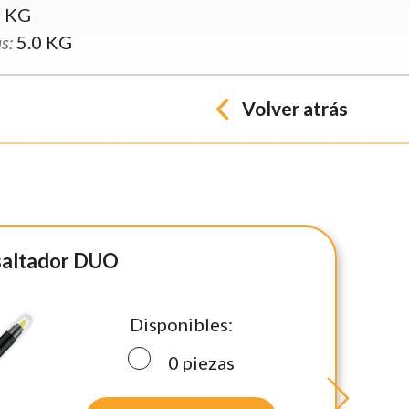
8 KG
s:
5.0 KG
Volver atrás
esaltador DUO
Disponibles:
0
piezas