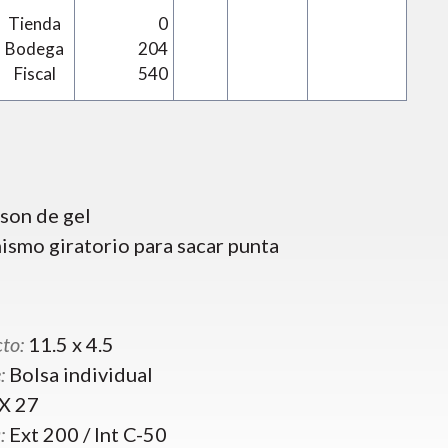
Tienda
0
Bodega
204
Fiscal
540
 son de gel
smo giratorio para sacar punta
to:
11.5 x 4.5
:
Bolsa individual
X 27
:
Ext 200 / Int C-50