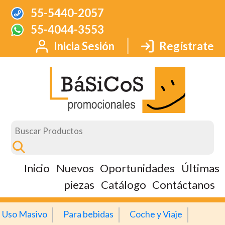
55-5440-2057
55-4044-3553
Inicia Sesión
Regístrate
Inicio
Nuevos
Oportunidades
Últimas
piezas
Catálogo
Contáctanos
Uso Masivo
Para bebidas
Coche y Viaje