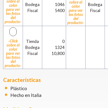
sobre el
sobre el
Bodega
1046
Bodega
color
color
para ver
para ver
Fiscal
5400
Fiscal
las fotos
las fotos
del
del
producto-
producto-
-Click
Tienda
0
sobre el
Bodega
1324
color
para ver
Fiscal
10,800
las fotos
del
producto-
Características
Plástico
Hecho en Italia