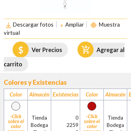
Descargar fotos
Ampliar
Muestra
virtual
Ver Precios
Agregar al
carrito
Colores y Existencias
Color
Almacén
Existencias
Color
Almacén
-Click
-Click
Tienda
0
Tienda
sobre el
sobre el
Bodega
2259
Bodega
color
color