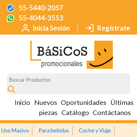
55-5440-2057
55-4044-3553
Inicia Sesión
Regístrate
Inicio
Nuevos
Oportunidades
Últimas
piezas
Catálogo
Contáctanos
Uso Masivo
Para bebidas
Coche y Viaje