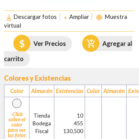
Descargar fotos
Ampliar
Muestra
virtual
Ver Precios
Agregar al
carrito
Colores y Existencias
Color
Almacén
Existencias
Color
Almacén
Exis
-Click
Tienda
10
sobre el
Bodega
455
color
para ver
Fiscal
130,500
las fotos