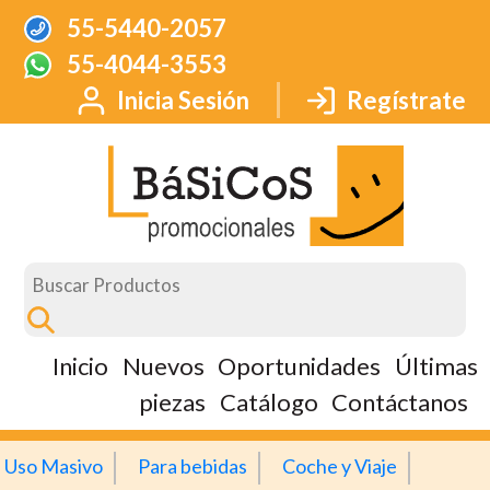
55-5440-2057
55-4044-3553
Inicia Sesión
Regístrate
Inicio
Nuevos
Oportunidades
Últimas
piezas
Catálogo
Contáctanos
Uso Masivo
Para bebidas
Coche y Viaje