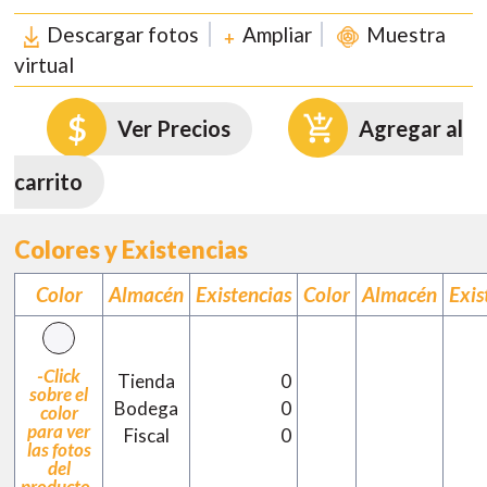
Descargar fotos
Ampliar
Muestra
virtual
Ver Precios
Agregar al
carrito
Colores y Existencias
Color
Almacén
Existencias
Color
Almacén
Exis
-Click
Tienda
0
sobre el
Bodega
0
color
para ver
Fiscal
0
las fotos
del
producto-