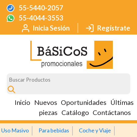
55-5440-2057
55-4044-3553
Inicia Sesión
Regístrate
Inicio
Nuevos
Oportunidades
Últimas
piezas
Catálogo
Contáctanos
Uso Masivo
Para bebidas
Coche y Viaje