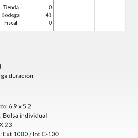
Tienda
0
Bodega
41
Fiscal
0
d
rga duración
to:
6.9 x 5.2
:
Bolsa individual
X 23
:
Ext 1000 / Int C-100