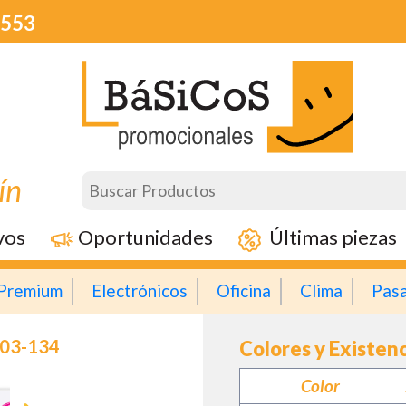
3553
ín
vos
Oportunidades
Últimas piezas
Premium
Electrónicos
Oficina
Clima
Pas
703-134
Colores y Existen
Color